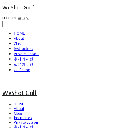
WeShot Golf
LOG IN
로그인
HOME
About
Class
Instructors
Private Lesson
후기 게시판
질문 게시판
Golf Shop
WeShot Golf
HOME
About
Class
Instructors
Private Lesson
후기 게시판