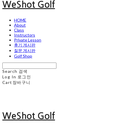
WeShot Golf
HOME
About
Class
Instructors
Private Lesson
후기 게시판
질문 게시판
Golf Shop
Search
검색
Log In
로그인
Cart
장바구니
WeShot Golf