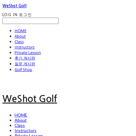
WeShot Golf
LOG IN
로그인
HOME
About
Class
Instructors
Private Lesson
후기 게시판
질문 게시판
Golf Shop
WeShot Golf
HOME
About
Class
Instructors
Private Lesson