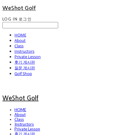
WeShot Golf
LOG IN
로그인
HOME
About
Class
Instructors
Private Lesson
후기 게시판
질문 게시판
Golf Shop
WeShot Golf
HOME
About
Class
Instructors
Private Lesson
후기 게시판