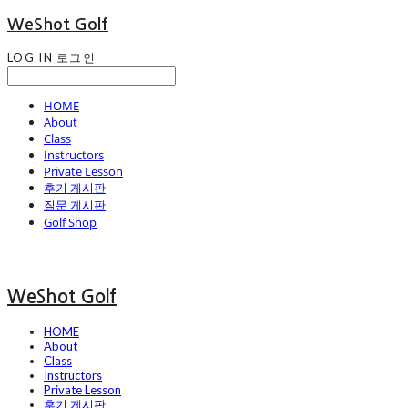
WeShot Golf
LOG IN
로그인
HOME
About
Class
Instructors
Private Lesson
후기 게시판
질문 게시판
Golf Shop
WeShot Golf
HOME
About
Class
Instructors
Private Lesson
후기 게시판