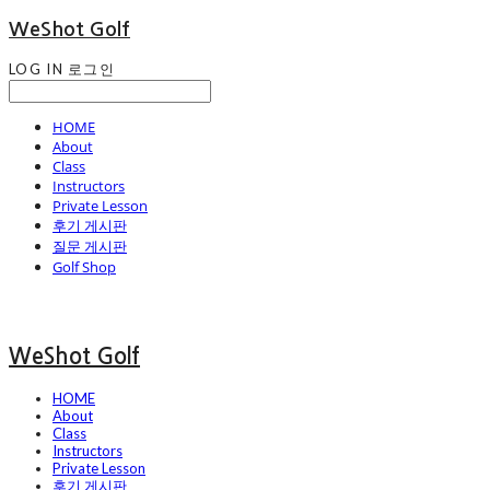
WeShot Golf
LOG IN
로그인
HOME
About
Class
Instructors
Private Lesson
후기 게시판
질문 게시판
Golf Shop
WeShot Golf
HOME
About
Class
Instructors
Private Lesson
후기 게시판